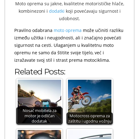
Moto oprema su jakne, kvalitetne motorističke hlače,
kombinezoni i
dodatki
koji povećavaju sigurnost i
udobnost.
Pravilno odabrana
moto oprema
može učiniti razliku
između užitka i neugodnosti, ali i značajno povećati
sigurnost na cesti. Ulaganjem u kvalitetnu moto
opremu ne samo da štitite svoje tijelo, već i
izražavate svoj stil i strast prema motociklima.
Related Posts:
Nosač mobitela za
motor je odličan
Motocross oprema za
dodatak
zaštitu i ugodnu vožnju