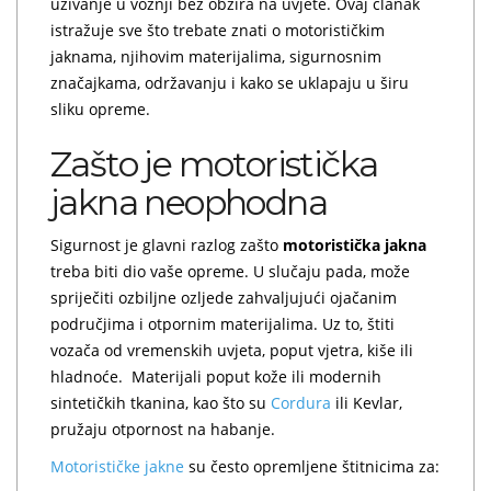
uživanje u vožnji bez obzira na uvjete. Ovaj članak
istražuje sve što trebate znati o motorističkim
jaknama, njihovim materijalima, sigurnosnim
značajkama, održavanju i kako se uklapaju u širu
sliku opreme.
Zašto je motoristička
jakna neophodna
Sigurnost je glavni razlog zašto
motoristička jakna
treba biti dio vaše opreme. U slučaju pada, može
spriječiti ozbiljne ozljede zahvaljujući ojačanim
područjima i otpornim materijalima. Uz to, štiti
vozača od vremenskih uvjeta, poput vjetra, kiše ili
hladnoće. Materijali poput kože ili modernih
sintetičkih tkanina, kao što su
Cordura
ili Kevlar,
pružaju otpornost na habanje.
Motorističke jakne
su često opremljene štitnicima za: