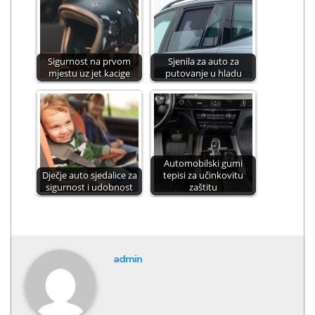
Sigurnost na prvom
Sjenila za auto za
mjestu uz jet kacige
putovanje u hladu
Automobilski gumi
Dječje auto sjedalice za
tepisi za učinkovitu
sigurnost i udobnost
zaštitu
admin