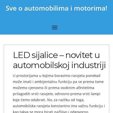
Sve o automobilima i motorima!
LED sijalice – novitet u
automobilskoj industriji
U prostorijama u kojima boravimo rasvjeta ponekad
može imati i ambijentalnu funkciju pa se prema tome
možemo cjenovno ili prema osobnim afinitetima
prilagoditi vrsti rasvjete, odnosno prema vrsti lampi
koje ćemo odabrati. No, za razliku od toga,
automobilska rasvjeta konstantno ima važnu funkciju i
kao takva se mora birati pažljivo i odgovorno.