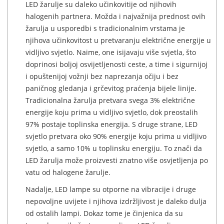
LED žarulje su daleko učinkovitije od njihovih
halogenih partnera. Možda i najvažnija prednost ovih
žarulja u usporedbi s tradicionalnim vrstama je
njihova učinkovitost u pretvaranju električne energije u
vidljivo svjetlo. Naime, one isijavaju više svjetla, što
doprinosi boljoj osvijetljenosti ceste, a time i sigurnijoj
i opuštenijoj vožnji bez naprezanja očiju i bez
paničnog gledanja i grčevitog praćenja bijele linije.
Tradicionalna žarulja pretvara svega 3% električne
energije koju prima u vidljivo svjetlo, dok preostalih
97% postaje toplinska energija. S druge strane, LED
svjetlo pretvara oko 90% energije koju prima u vidljivo
svjetlo, a samo 10% u toplinsku energiju. To znači da
LED žarulja može proizvesti znatno više osvjetljenja po
vatu od halogene žarulje.
Nadalje, LED lampe su otporne na vibracije i druge
nepovoljne uvijete i njihova izdržljivost je daleko dulja
od ostalih lampi. Dokaz tome je činjenica da su