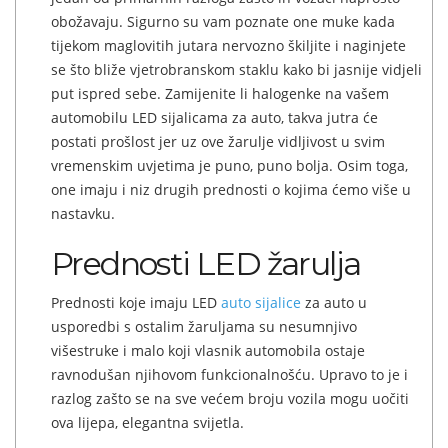
obožavaju. Sigurno su vam poznate one muke kada
tijekom maglovitih jutara nervozno škiljite i naginjete
se što bliže vjetrobranskom staklu kako bi jasnije vidjeli
put ispred sebe. Zamijenite li halogenke na vašem
automobilu LED sijalicama za auto, takva jutra će
postati prošlost jer uz ove žarulje vidljivost u svim
vremenskim uvjetima je puno, puno bolja. Osim toga,
one imaju i niz drugih prednosti o kojima ćemo više u
nastavku.
Prednosti LED žarulja
Prednosti koje imaju LED
auto sijalice
za auto u
usporedbi s ostalim žaruljama su nesumnjivo
višestruke i malo koji vlasnik automobila ostaje
ravnodušan njihovom funkcionalnošću. Upravo to je i
razlog zašto se na sve većem broju vozila mogu uočiti
ova lijepa, elegantna svijetla.