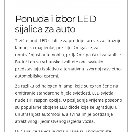
Ponuda i izbor LED
sijalica za auto
Tržište nudi LED sijalice za prednje farove, za stražnje
lampe, za maglenke, poziciju, žmigavce, za
unutrašnjost automobila, prtljažnik pa čak i za tablice.
Budući da su vrhunske kvalitete one svakako
predstavljaju isplativu alternativnu izvornoj rasvjetnoj
automobilskoj opremi.
Za razliku od halogenih lampi koje su ograničene na
emitiranje standardne bijele svjetlosti, LED svjetla
nude širi raspon opcija. U posljednje vrijeme posebno
su popularne obojene LED diode koje se ugrađuju u
unutrašnjost automobila, a svrha im je postizanje
atraktivnog i jedinstvenog izgleda vozila.
LED sijalice za vozila dizajnirane su i podvrgnute