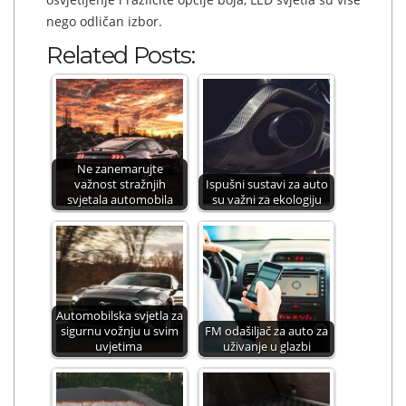
nego odličan izbor.
Related Posts:
Ne zanemarujte
važnost stražnjih
Ispušni sustavi za auto
svjetala automobila
su važni za ekologiju
Automobilska svjetla za
sigurnu vožnju u svim
FM odašiljač za auto za
uvjetima
uživanje u glazbi