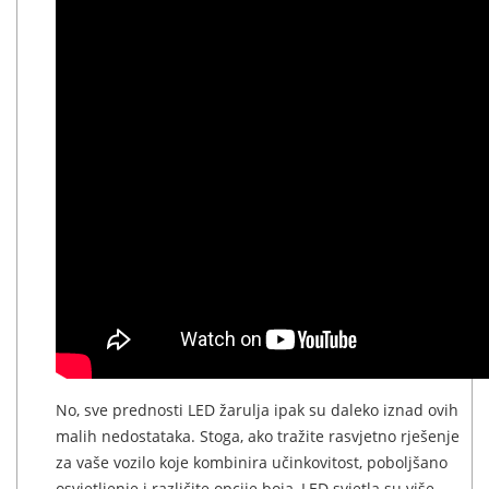
No, sve prednosti LED žarulja ipak su daleko iznad ovih
malih nedostataka. Stoga, ako tražite rasvjetno rješenje
za vaše vozilo koje kombinira učinkovitost, poboljšano
osvjetljenje i različite opcije boja, LED svjetla su više