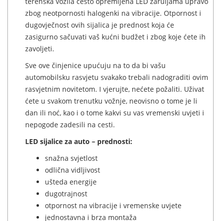
terenska vozila često opremljena LED žaruljama upravo
zbog neotpornosti halogenki na vibracije. Otpornost i
dugovječnost ovih sijalica je prednost koja će
zasigurno sačuvati vaš kućni budžet i zbog koje ćete ih
zavoljeti.
Sve ove činjenice upućuju na to da bi vašu
automobilsku rasvjetu svakako trebali nadograditi ovim
rasvjetnim novitetom. I vjerujte, nećete požaliti. Uživat
ćete u svakom trenutku vožnje, neovisno o tome je li
dan ili noć, kao i o tome kakvi su vas vremenski uvjeti i
nepogode zadesili na cesti.
LED sijalice za auto – prednosti:
snažna svjetlost
odlična vidljivost
ušteda energije
dugotrajnost
otpornost na vibracije i vremenske uvjete
jednostavna i brza montaža