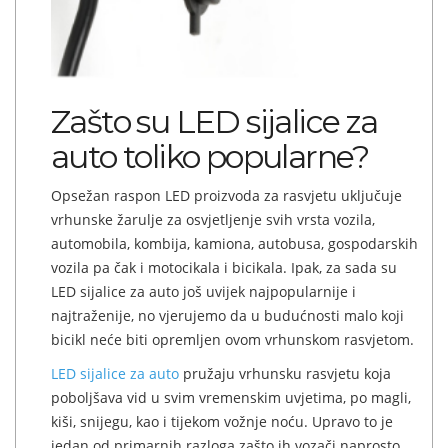
Zašto su LED sijalice za
auto toliko popularne?
Opsežan raspon LED proizvoda za rasvjetu uključuje
vrhunske žarulje za osvjetljenje svih vrsta vozila,
automobila, kombija, kamiona, autobusa, gospodarskih
vozila pa čak i motocikala i bicikala. Ipak, za sada su
LED sijalice za auto još uvijek najpopularnije i
najtraženije, no vjerujemo da u budućnosti malo koji
bicikl neće biti opremljen ovom vrhunskom rasvjetom.
LED sijalice za auto
pružaju vrhunsku rasvjetu koja
poboljšava vid u svim vremenskim uvjetima, po magli,
kiši, snijegu, kao i tijekom vožnje noću. Upravo to je
jedan od primarnih razloga zašto ih vozači naprosto