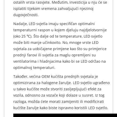
ostalih vrsta rasvjete. Međutim, investicija u nju će se
isplatiti tijekom vremena zahvaljujući njezinoj
dugovječnosti.
Nadalje, LED svjetla imaju specifičan optimalni
temperaturni raspon u kojem djeluju najdjelotvornije
(oko 25 ℃). Što dalje od te temperature, LED svjetlo
može biti manje učinkovito. No, mnoge vrste LED
svjetala za uobičajene primjene kao što su primjerice
prednji farovi ili svjetla za maglu opremljeni su
ventilatorima i hladnjacima kako bi se LED održao na
optimalnoj temperaturi.
Također, većina OEM kućišta prednjih svjetala je
optimizirana za halogene žarulje. LED svjetlo ugrađeno
u takvo kućište može stvoriti zasljepljujući efekt za
vozila, odnosno za vozače koji dolaze u susret. Iz tog
razloga, možda ćete morati zamijeniti ili modificirati
kućište žarulje kako biste ispravno koristili LED svjetlo.