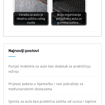
Cerada za auto je
Bolja organizacija
idealna zaštita vašeg
prtljažnika auta uz
vozila
gumene kadice…
Najnoviji postovi
Punjač mobitela za auto kao dodatak za praktičniju
vožnju
Prijevoz paketa u Njemačku i rast potražnje za
međunarodnim dostavama
Sjenila za auto kao praktična zaštita od sunca i topline